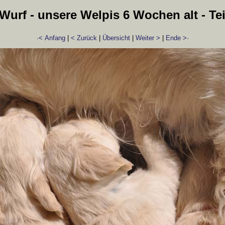
Wurf - unsere Welpis 6 Wochen alt - Tei
·< Anfang
|
< Zurück
|
Übersicht
|
Weiter >
|
Ende >·