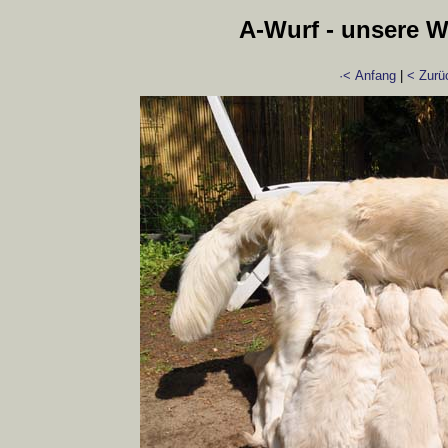
A-Wurf - unsere We
·< Anfang
|
< Zurü