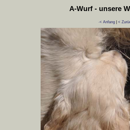
A-Wurf - unsere We
·< Anfang
|
< Zurü