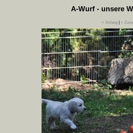
A-Wurf - unsere We
·< Anfang
|
< Zurü