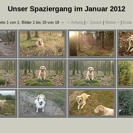
Unser Spaziergang im Januar 2012
ite 1 von 1: Bilder 1 bis 19 von 19 --
·< Anfang
|
< Zurück
|
Weiter >
|
Ende 