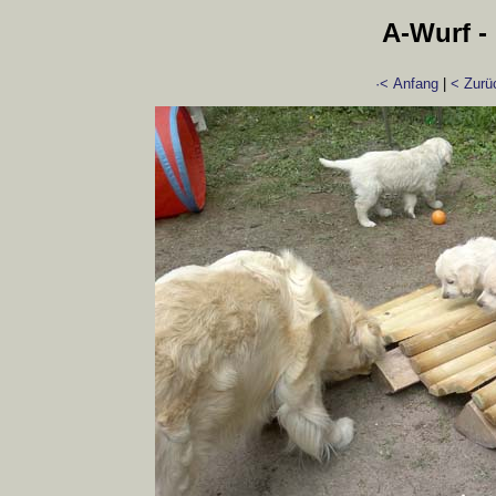
A-Wurf - 
·< Anfang
|
< Zurü