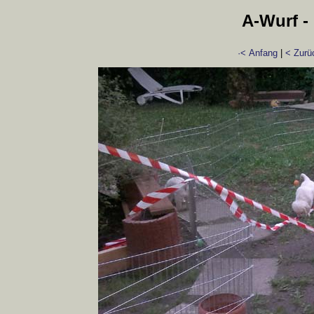
A-Wurf - 
·< Anfang
|
< Zurü